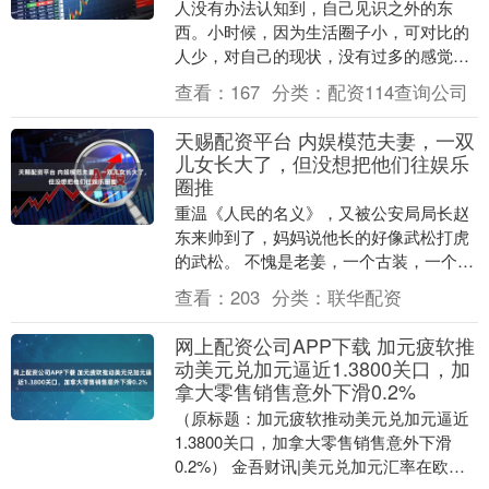
人没有办法认知到，自己见识之外的东
西。小时候，因为生活圈子小，可对比的
人少，对自己的现状，没有过多的感觉。
那些从小跟着爸妈流浪，或者住在工地里
查看：
167
分类：
配资114查询公司
的孩子，偶尔回农....
天赐配资平台 内娱模范夫妻，一双
儿女长大了，但没想把他们往娱乐
圈推
重温《人民的名义》，又被公安局局长赵
东来帅到了，妈妈说他长的好像武松打虎
的武松。 不愧是老姜，一个古装，一个现
代，形象差距这么大都被我妈认出来了。
查看：
203
分类：
联华配资
但要说不说丁....
网上配资公司APP下载 加元疲软推
动美元兑加元逼近1.3800关口，加
拿大零售销售意外下滑0.2%
（原标题：加元疲软推动美元兑加元逼近
1.3800关口，加拿大零售销售意外下滑
0.2%） 金吾财讯|美元兑加元汇率在欧洲