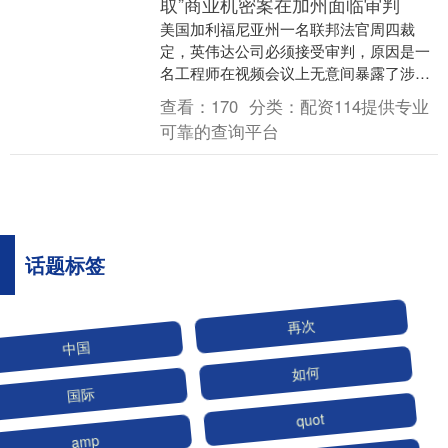
取”商业机密案在加州面临审判
美国加利福尼亚州一名联邦法官周四裁
定，英伟达公司必须接受审判，原因是一
名工程师在视频会议上无意间暴露了涉嫌
从前雇主那里窃取的自动驾驶商业机密。
查看：
170
分类：
配资114提供专业
法官认为，有足够....
可靠的查询平台
话题标签
中国
再次
国际
如何
amp
quot